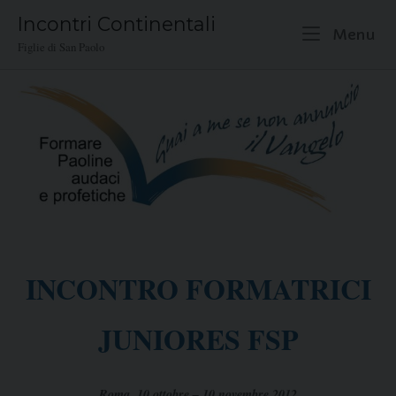
Skip
Incontri Continentali
to
M
Menu
Figlie di San Paolo
content
INCONTRO FORMATRICI
JUNIORES FSP
Roma, 10 ottobre – 10 novembre 2012