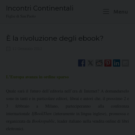
Skip
Incontri Continentali
to
M
Menu
Figlie di San Paolo
content
È la rivoluzione degli ebook?
12 Gennaio 2012
L’Europa avanza in ordine sparso
Quale sarà il futuro dell’editoria nell’era di Internet? A domandarselo
sono in tanti e in particolare editori, librai e autori che, il prossimo 2 e
3 febbraio a Milano, parteciperanno alla conferenza
internazionale
IfBookThen
(interamente in lingua inglese), promossa e
organizzata da
Bookrepublic
, leader italiano nella vendita online di libri
elettronici.