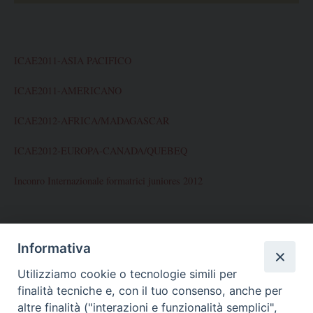
ICAE2011-ASIA PACIFICO
ICAE2011-AMERICANO
ICAE2012-AFRICA/MADAGASCAR
ICAE2012-EUROPA-CANADA/QUEBEQ
Inconro Internazionale formatrici juniores 2012
ARCHIVES
Informativa
Utilizziamo cookie o tecnologie simili per
Novembre 2012
finalità tecniche e, con il tuo consenso, anche per
Ottobre 2012
altre finalità ("interazioni e funzionalità semplici",