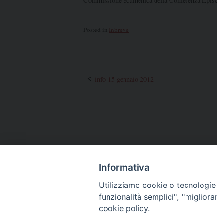
Commissione ecumenica della Conferenza Epis
Posted in
Inbreve
info-15 gennaio 2012
Post
navigation
Informativa
Utilizziamo cookie o tecnologie s
funzionalità semplici", "miglior
cookie policy.