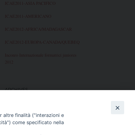
ICAE2011-ASIA PACIFICO
ICAE2011-AMERICANO
ICAE2012-AFRICA/MADAGASCAR
ICAE2012-EUROPA-CANADA/QUEBEQ
Inconro Internazionale formatrici juniores
2012
ARCHIVES
Novembre 2012
altre finalità ("interazioni e
Ottobre 2012
cità") come specificato nella
Maggio 2012