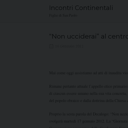
Skip
Incontri Continentali
to
Figlie di San Paolo
content
“Non ucciderai” al centr
16 Gennaio 2012
Mai come oggi assistiamo ad atti di inaudita vio
Rimane pertanto attuale l’appello etico primario:
di ciascun essere umano nella sua vita concreta, 
del popolo ebraico e dalla dottrina della Chiesa 
Proprio la sesta parola del Decalogo: “Non uccider
svolgerà martedì 17 gennaio 2012. La “Giornata 