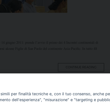
 14 giugno 2011: prende l’avvio il primo dei 4 Incontri continentali di
ni alcune Figlie di San Paolo del continente Asia-Pacific. In tutto 48
MORE
CONTINUE READING
TAG
imili per finalità tecniche e, con il tuo consenso, anche per 
1
2
3
amento dell'esperienza", "misurazione" e "targeting e pubbli