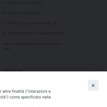
ICAE2011-ASIA PACIFICO
ICAE2011-AMERICANO
ICAE2012-AFRICA/MADAGASCAR
ICAE2012-EUROPA-CANADA/QUEBEQ
Inconro Internazionale formatrici juniores
2012
ARCHIVES
Novembre 2012
altre finalità ("interazioni e
Ottobre 2012
cità") come specificato nella
Maggio 2012