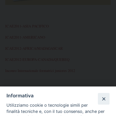
ICAE2011-ASIA PACIFICO
ICAE2011-AMERICANO
ICAE2012-AFRICA/MADAGASCAR
ICAE2012-EUROPA-CANADA/QUEBEQ
Inconro Internazionale formatrici juniores 2012
ARCHIVES
Informativa
Utilizziamo cookie o tecnologie simili per
Novembre 2012
finalità tecniche e, con il tuo consenso, anche per