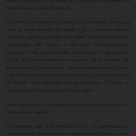
volontà e discernere le vie nuove che il suo Spirito va aprendo alla
nostra missione in questo Continente.
Con rinnovata consapevolezza e speranza ci siamo dunque immerse nei
lavori di questa giornata. Nei gruppi e poi in assemblea abbiamo
riflettuto e condiviso su un altro “caso studio”:
Gestione dei contenuti e
ottimizzazione delle risorse ai vari livelli dell’organizzazione
.
L’impegno è stato intenso e mirato. In assemblea si è pervenute con
facilità ad alcune fondamentali convergenze, che si sommano alle
acquisizioni dei giorni precedenti. Stanno delineandosi a poco a poco i
tratti del
Progetto apostolico globale continentale
, che si vuole sempre
più fondato sugli immutabili principi carismatici. E domani si
continua, con il laboratorio sul terzo “caso studio”.
Intanto questa sera ci concederemo una bellissima festa con i colori e i
suoni delle due Americhe.
L’informazione, oggi, è inevitabilmente breve… Ne approfittiamo per
esprimere, anche attraverso questo strumento, il nostro grazie a tutte le