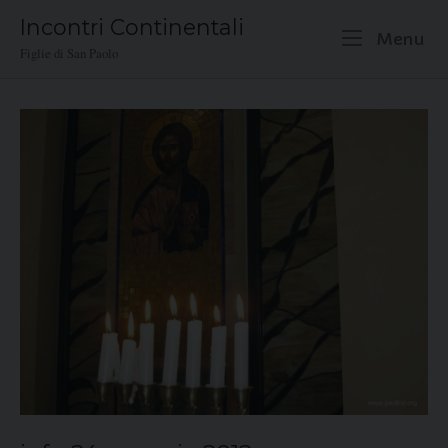
Skip
Incontri Continentali
to
M
Menu
Figlie di San Paolo
content