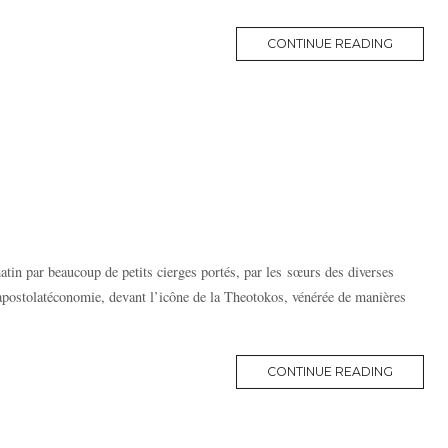
MORE
CONTINUE READING
TAG
tin par beaucoup de petits cierges portés, par les sœurs des diverses
’apostolatéconomie, devant l’icône de la Theotokos, vénérée de manières
MORE
CONTINUE READING
TAG