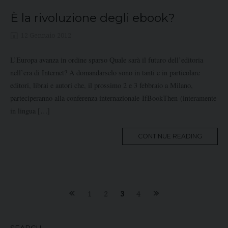
È la rivoluzione degli ebook?
12 Gennaio 2012
L’Europa avanza in ordine sparso Quale sarà il futuro dell’editoria
nell’era di Internet? A domandarselo sono in tanti e in particolare
editori, librai e autori che, il prossimo 2 e 3 febbraio a Milano,
parteciperanno alla conferenza internazionale IfBookThen (interamente
in lingua […]
MORE
CONTINUE READING
TAG
Posts
1
2
3
4
navigation