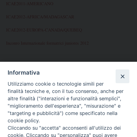
ICAE2011-AMERICANO
ICAE2012-AFRICA/MADAGASCAR
ICAE2012-EUROPA-CANADA/QUEBEQ
Inconro Internazionale formatrici juniores 2012
ARCHIVES
Informativa
Utilizziamo cookie o tecnologie simili per
Novembre 2012
finalità tecniche e, con il tuo consenso, anche per
Ottobre 2012
altre finalità ("interazioni e funzionalità semplici",
"miglioramento dell'esperienza", "misurazione" e
Maggio 2012
"targeting e pubblicità") come specificato nella
cookie policy.
Gennaio 2012
Cliccando su "accetta" acconsenti all'utilizzo dei
Settembre 2011
cookie. Cliccando su "personalizza" puoi avere