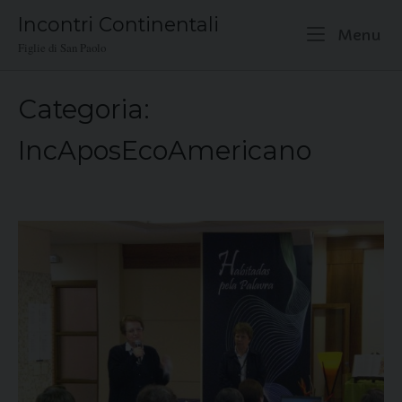
Skip
Incontri Continentali
to
M
Menu
Figlie di San Paolo
content
Categoria:
IncAposEcoAmericano