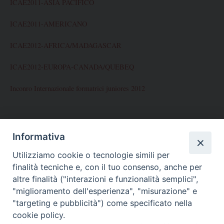
ICAE2011-ASIA PACIFICO
ICAE2011-AMERICANO
ICAE2012-AFRICA/MADAGASCAR
ICAE2012-EUROPA-CANADA/QUEBEQ
Inconro Internazionale formatrici juniores 2012
ARCHIVES
Informativa
Utilizziamo cookie o tecnologie simili per
Novembre 2012
finalità tecniche e, con il tuo consenso, anche per
Ottobre 2012
altre finalità ("interazioni e funzionalità semplici",
"miglioramento dell'esperienza", "misurazione" e
Maggio 2012
"targeting e pubblicità") come specificato nella
cookie policy.
Gennaio 2012