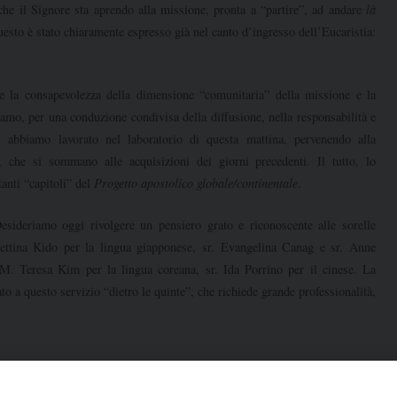
che il Signore sta aprendo alla missione, pronta a “partire”, ad andare
là
esto è stato chiaramente espresso già nel canto d’ingresso dell’Eucaristia:
a consapevolezza della dimensione “comunitaria” della missione e la
niamo, per una conduzione condivisa della diffusione, nella responsabilità e
i, abbiamo lavorato nel laboratorio di questa mattina, pervenendo alla
 che si sommano alle acquisizioni dei giorni precedenti. Il tutto, lo
anti “capitoli” del
Progetto apostolico globale/continentale
.
eriamo oggi rivolgere un pensiero grato e riconoscente alle sorelle
cettina Kido per la lingua giapponese, sr. Evangelina Canag e sr. Anne
M. Teresa Kim per la lingua coreana, sr. Ida Porrino per il cinese. La
to a questo servizio “dietro le quinte”, che richiede grande professionalità,