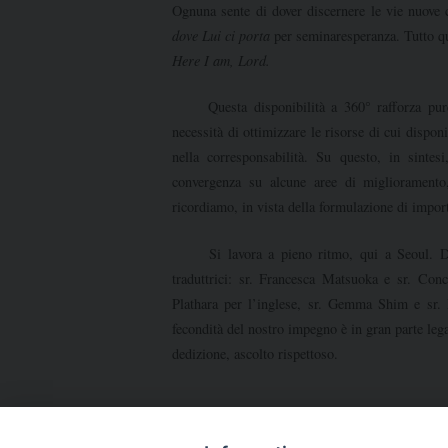
Ognuna sente di dover discernere le vie nuove 
dove Lui ci porta
per seminaresperanza. Tutto qu
Here I am, Lord.
Questa disponibilità a 360° rafforza pure l
necessità di ottimizzare le risorse di cui dispo
nella corresponsabilità. Su questo, in sintes
convergenza su alcune aree di miglioramento,
ricordiamo, in vista della formulazione di import
Si lavora a pieno ritmo, qui a Seoul. Desid
traduttrici: sr. Francesca Matsuoka e sr. Con
Plathara per l’inglese, sr. Gemma Shim e sr. 
fecondità del nostro impegno è in gran parte lega
dedizione, ascolto rispettoso.