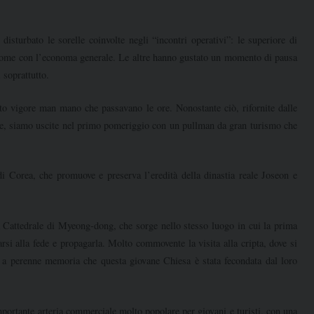
rbato le sorelle coinvolte negli “incontri operativi”: le superiore di
conome con l’economa generale. Le altre hanno gustato un momento di pausa
 soprattutto.
 vigore man mano che passavano le ore. Nonostante ciò, rifornite dalle
tte, siamo uscite nel primo pomeriggio con un pullman da gran turismo che
rea, che promuove e preserva l’eredità della dinastia reale Joseon e
attedrale di Myeong-dong, che sorge nello stesso luogo in cui la prima
rsi alla fede e propagarla. Molto commovente la visita alla cripta, dove si
i, a perenne memoria che questa giovane Chiesa è stata fecondata dal loro
portante arteria commerciale molto popolare per giovani e turisti, con una