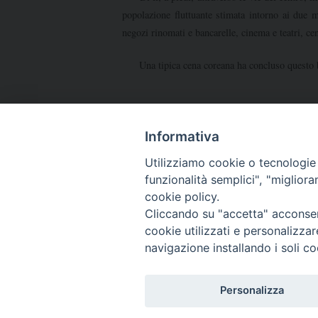
popolazione fluttuante stimata intorno ai due m
negozi rinomati e bancarelle, cinema e teatri, cen
Una tipica cena coreana ha concluso questo b
Informativa
inf10
Utilizziamo cookie o tecnologie s
Posted in
IncAposEcoAsiaOcea
,
Informazione
funzionalità semplici", "miglior
cookie policy.
Cliccando su "accetta" acconsent
cookie utilizzati e personalizza
navigazione installando i soli co
22 giugno
Post
navigation
Personalizza