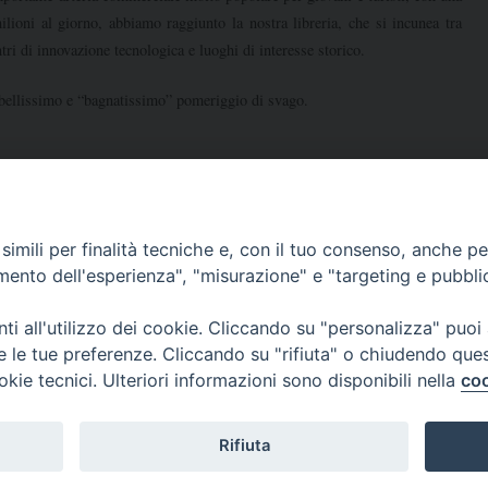
ilioni al giorno, abbiamo raggiunto la nostra libreria, che si incunea tra
tri di innovazione tecnologica e luoghi di interesse storico.
ellissimo e “bagnatissimo” pomeriggio di svago.
imili per finalità tecniche e, con il tuo consenso, anche per 
amento dell'esperienza", "misurazione" e "targeting e pubbli
i all'utilizzo dei cookie. Cliccando su "personalizza" puoi
re le tue preferenze. Cliccando su "rifiuta" o chiudendo que
okie tecnici. Ulteriori informazioni sono disponibili nella
coo
24 giugno
Rifiuta
Copyright © 2026 Incontri Continentali Figlie di San Paolo
Theme by
SiteOrigin