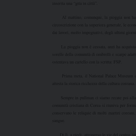
inserita una “gita in città”.
Al mattino, comunque, la pioggia non ha distu
circoscrizione con la superiora generale, le e
dai lavori, molto impegnativi, degli ultimi giorni
La pioggia non è cessata, anzi ha acquistato
sorelle della comunità di ombrelli e scarpe ada
ostentava un cartello con la scritta: FSP.
Prima meta, il National Palace Museum di Co
attesta la storica ricchezza della cultura coreana.
Sempre in pullman ci siamo recate poi alla C
comunità cristiana di Corea si riuniva per forma
conservano le reliquie di molti martiri corean
sangue.
Di lì, a piedi, attraverso le vie del centro, im