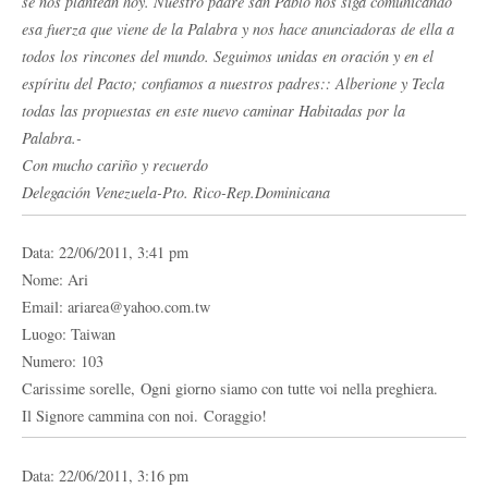
se nos plantean hoy. Nuestro padre san Pablo nos siga comunicando
esa fuerza que viene de la Palabra y nos hace anunciadoras de ella a
todos los rincones del mundo. Seguimos unidas en oración y en el
espíritu del Pacto; confiamos a nuestros padres:: Alberione y Tecla
todas las propuestas en este nuevo caminar Habitadas por la
Palabra.-
Con mucho cariño y recuerdo
Delegación Venezuela-Pto. Rico-Rep.Dominicana
Data: 22/06/2011, 3:41 pm
Nome: Ari
Email: ariarea@yahoo.com.tw
Luogo: Taiwan
Numero: 103
Carissime sorelle, Ogni giorno siamo con tutte voi nella preghiera.
Il Signore cammina con noi. Coraggio!
Data: 22/06/2011, 3:16 pm