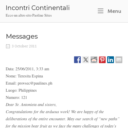
Skip
Incontri Continentali
to
M
Menu
Ecco un altro sito Paoline Sites
content
Messages
3 October 2011
Data: 25/06/2011, 3:33 am
Nome: Teresita Espina
Email: provsec@paulines.ph
Luogo: Philippines
Numero: 121
Dear Sr. Antonieta and sisters,
Congratulations for the arduous work! We are happy of the
deliberations of the entire encounter. May our search of “new paths”
for the mission bear fruit as we face the many challenges of today’s