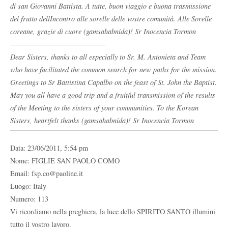
di san Giovanni Battista. A tutte, buon viaggio e buona trasmissione
del frutto dellIncontro alle sorelle delle vostre comunità. Alle Sorelle
coreane, grazie di cuore (gamsahabnida)! Sr Inocencia Tormon
—————————————-
Dear Sisters, thanks to all especially to Sr. M. Antonieta and Team
who have facilitated the common search for new paths for the mission.
Greetings to Sr Battistina Capalbo on the feast of St. John the Baptist.
May you all have a good trip and a fruitful transmission of the results
of the Meeting to the sisters of your communities. To the Korean
Sisters, heartfelt thanks (gamsahabnida)! Sr Inocencia Tormon
Data: 23/06/2011, 5:54 pm
Nome: FIGLIE SAN PAOLO COMO
Email: fsp.co@paoline.it
Luogo: Italy
Numero: 113
Vi ricordiamo nella preghiera, la luce dello SPIRITO SANTO illumini
tutto il vostro lavoro.