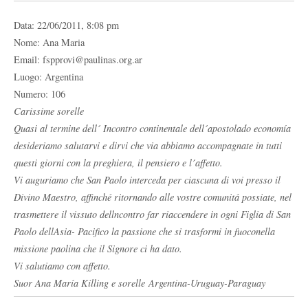
Data: 22/06/2011, 8:08 pm
Nome: Ana Maria
Email: fspprovi@paulinas.org.ar
Luogo: Argentina
Numero: 106
Carissime sorelle
Quasi al termine dell´ Incontro continentale dell´apostolado economía
desideriamo salutarvi e dirvi che via abbiamo accompagnate in tutti
questi giorni con la preghiera, il pensiero e l´affetto.
Vi auguriamo che San Paolo interceda per ciascuna di voi presso il
Divino Maestro, affinché ritornando alle vostre comunitá possiate, nel
trasmettere il vissuto dellncontro far riaccendere in ogni Figlia di San
Paolo dellAsia- Pacifico la passione che si trasformi in fuoconella
missione paolina che il Signore ci ha dato.
Vi salutiamo con affetto.
Suor Ana María Killing e sorelle Argentina-Uruguay-Paraguay