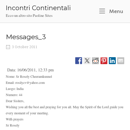
Skip
Incontri Continentali
to
M
Menu
Ecco un altro sito Paoline Sites
content
Messages_3
3 October 2011
Data: 16/06/2011, 12:33 pm
Nome: Sr Rosely Cheeramkunnel
Email: rosilycv@yahoo.com
Luogo: India
Numero: 44
Dear Sisiters,
Wishing you all the best and praying for you all. May the Spirit of the Lord guide you
every moment of your meeting.
With prayers
Sr Rosely