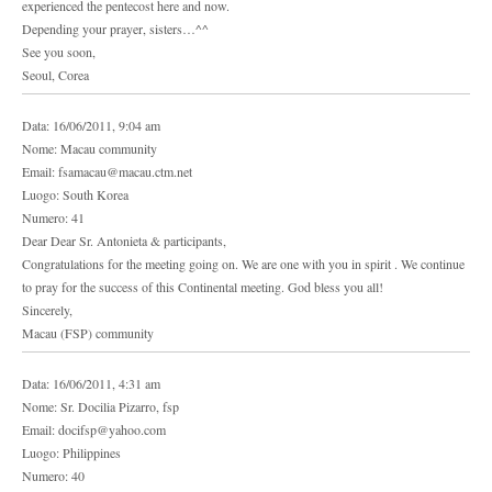
experienced the pentecost here and now.
Depending your prayer, sisters…^^
See you soon,
Seoul, Corea
Data: 16/06/2011, 9:04 am
Nome: Macau community
Email: fsamacau@macau.ctm.net
Luogo: South Korea
Numero: 41
Dear Dear Sr. Antonieta & participants,
Congratulations for the meeting going on. We are one with you in spirit . We continue
to pray for the success of this Continental meeting. God bless you all!
Sincerely,
Macau (FSP) community
Data: 16/06/2011, 4:31 am
Nome: Sr. Docilia Pizarro, fsp
Email: docifsp@yahoo.com
Luogo: Philippines
Numero: 40