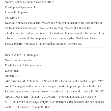
Nome: Pauline Mission Associates Office
Email: pmao@paulines.ph
Luogo: Philippines
Numero: 38
Dear Sr. Antonieta and Sisters, We are one with you in thanking the Lord for the 96
the foundation anniversary as we start the meeting. We are glad that in the
introduction, the media center is given the first attention because it is the mirror of our
mission to the world. We are praying for each one everyday. God Bless. Sisters
Docilia Pizarro, Vincenza Brill, Bernardina Aguillon, Avelina lao.
Data: 15/06/2011, 10:44 pm
Nome: fiorenza varotto
Email: f.varotto39@gmail.com
Luogo: Italy
Numero: 37
Alle carissime M. Antonieta B. e Sorelle tutte – Incontro Seul – AUGURI per i “96”
Anni Congregazionali – portati bene – e per il vostro impegno perchè le Figlie di S.
Paolo progrediscano con entusiasmo – in Asia e in tutto il mondo – come PAOLINE
APOSTOLE di ieri – di oggi – e di domani… Noi continuuiamo a invocare lo
SPIRITO perchè vi sostenga. Auguri! Con fraternità e riconoscenza che non conosce
confini. Sr Fioremza e Comunità “RA”