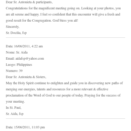
Dear Sr. Antonieta & participants,
Congratulations for the magnificent meeting going on. Looking at your photos, you
are all serene and happy. I feel so confident that this encounter will give a fresh and
good result for the Congregation. God bless you all!
Sincerely,
Sr. Docilia, fsp
Data: 16/06/2011, 4:22 am
Nome: Sr. Aida
Email: aidafsp@yahoo.com
Luogo: Philippines
Numero: 39
Dear Sr. Antonieta & Sisters,
May the Holy Spirit continue to enlighten and guide you in discovering new paths of
merging our energies, talents and resources for a more relevant & effective
proclamation of the Word of God to our people of today. Praying for the success of
your meeting.
In St. Paul,
Sr. Aida, fsp
Data: 15/06/2011, 11:03 pm