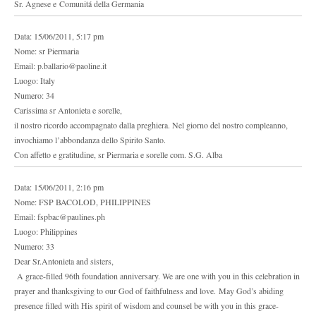
Sr. Agnese e Comunitá della Germania
Data: 15/06/2011, 5:17 pm
Nome: sr Piermaria
Email: p.ballario@paoline.it
Luogo: Italy
Numero: 34
Carissima sr Antonieta e sorelle,
il nostro ricordo accompagnato dalla preghiera. Nel giorno del nostro compleanno,
invochiamo l’abbondanza dello Spirito Santo.
Con affetto e gratitudine, sr Piermaria e sorelle com. S.G. Alba
Data: 15/06/2011, 2:16 pm
Nome: FSP BACOLOD, PHILIPPINES
Email: fspbac@paulines.ph
Luogo: Philippines
Numero: 33
Dear Sr.Antonieta and sisters,
A grace-filled 96th foundation anniversary. We are one with you in this celebration in
prayer and thanksgiving to our God of faithfulness and love. May God’s abiding
presence filled with His spirit of wisdom and counsel be with you in this grace-