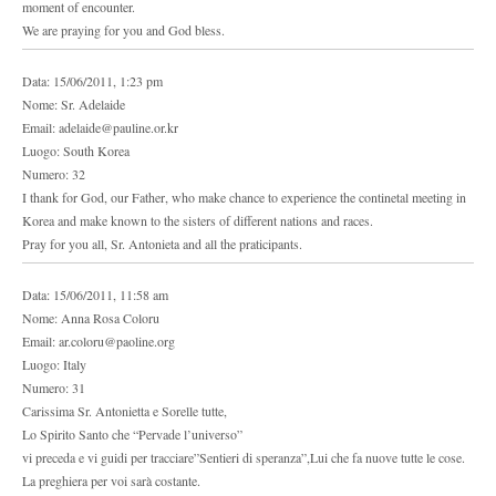
moment of encounter.
We are praying for you and God bless.
Data: 15/06/2011, 1:23 pm
Nome: Sr. Adelaide
Email: adelaide@pauline.or.kr
Luogo: South Korea
Numero: 32
I thank for God, our Father, who make chance to experience the continetal meeting in
Korea and make known to the sisters of different nations and races.
Pray for you all, Sr. Antonieta and all the praticipants.
Data: 15/06/2011, 11:58 am
Nome: Anna Rosa Coloru
Email: ar.coloru@paoline.org
Luogo: Italy
Numero: 31
Carissima Sr. Antonietta e Sorelle tutte,
Lo Spirito Santo che “Pervade l’universo”
vi preceda e vi guidi per tracciare”Sentieri di speranza”,Lui che fa nuove tutte le cose.
La preghiera per voi sarà costante.