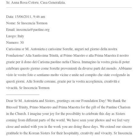
Sr. Anna Rosa Coloru. Casa Generalizia.
Data: 15/06/2011, 9:46 am
Nome: Sr Inocencia Tormon
Email: inocencia@paoline.org
Luogo: Italy
Numero: 30
Carissima sr M. Antonieta e carissime Sorelle, auguri nel giorno della nostra
Fondazione! Alla Santissima Trinità, al Primo Maestro e alla Prima Maestra il nostro
grazie per il dono del Carisma paolino nella Chiesa. Immagino la vostra gioia di poter
celebrare questo giorno come Sorelle provenienti da diverse parti del mondo. Abbiamo
visto le vostre foto e sentiamo molto vicine e unite nel compito che state svolgendo in
questi giorni. Alle Sorelle coreane, grazie per la vostra accoglienza, creatività e
vivacità. Sr Inocencia Tormon
—————————
Dear Sr M. Antonieta and Sisters, greetings on our Foundation Day! We thank the
Blessed Trinity, Primo Maestro and Prima Maestra for the gift of the Pauline Charism
in the Church. I imagine your joy for the possibility to celebrate this day as Sisters
coming from different parts of the world. We have seen your photos and we feel very
close and united with you in the work you are doing these days. We extend our sincere
gratitude to the Korean Sisters for their hospitality, creativity and vivacity. Sr Inocencia