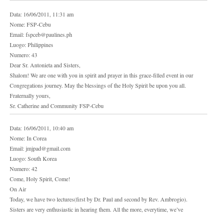
Data: 16/06/2011, 11:31 am
Nome: FSP-Cebu
Email: fspceb@paulines.ph
Luogo: Philippines
Numero: 43
Dear Sr. Antonieta and Sisters,
Shalom! We are one with you in spirit and prayer in this grace-filled event in our
Congregations journey. May the blessings of the Holy Spirit be upon you all.
Fraternally yours,
Sr. Catherine and Community FSP-Cebu
Data: 16/06/2011, 10:40 am
Nome: In Corea
Email: jmjpad@gmail.com
Luogo: South Korea
Numero: 42
Come, Holy Spirit, Come!
On Air
Today, we have two lectures(first by Dr. Paul and second by Rev. Ambrogio).
Sisters are very enthusiastic in hearing them. All the more, everytime, we’ve