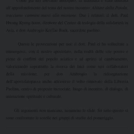
Come già ieri avevamo anticipato, la mattinata è stata dedicata
all’approfondimento del tema del nostro incontro:
Abitate dalla Parola,
tracciamo cammini nuovi alla missione.
Due i relatori: il dott. Paul
Hwang Kyung-hoon, direttore del Centro di teologia della solidarietà in
Asia, e don Ambrogio KeeTae Baek, sacerdote paolino.
Queste le provocazioni per noi: il dott. Paul ci ha sollecitate a
immergerci, con il nostro apostolato, nella realtà delle vite povere e
piene di conflitti del popolo asiatico e ad aprirci al cambiamento,
valorizzando soprattutto la risorsa dei laici come veri collaboratori
della missione; per don Ambrogio la ridisegnazione
dell’apostolatopassa anche attraverso il volto rinnovato della Libreria
Paolina, centro di proposte incrociate, luogo di incontro, di dialogo, di
animazione spirituale e culturale.
Gli argomenti non mancano, nemmeno le sfide. Su tutto questo si
sono confrontate le sorelle nei gruppi di studio del pomeriggio.