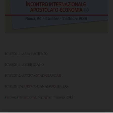
ICAE2011-ASIA PACIFICO
ICAE2011-AMERICANO
ICAE2012-AFRICA/MADAGASCAR
ICAE2012-EUROPA-CANADA/QUEBEQ
Inconro Internazionale formatrici juniores 2012