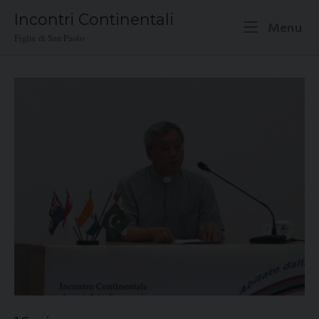
Skip
Incontri Continentali
to
M
Menu
Figlie di San Paolo
content