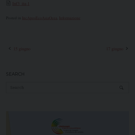
Inf3_ita-1
Posted in
IncAposEcoAsiaOcea
,
Informazione
15 giugno
17 giugno
Post
navigation
SEARCH